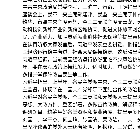
中共中央政治局常委李强、王沪宁、蔡奇、丁薛祥出
座谈会上，民革中央主席郑建邦、民盟中央主席丁仲
维华、台盟中央主席苏辉、全国工商联主席高云龙、
动科技创新和产业创新跨区域协同、促进文体旅商融
民营企业活力、加强灵活就业群体社会保障等提出意
在认真听取大家发言后，习近平发表重要讲话。他指
国经济运行稳中有进，社会大局保持稳定。这反映出
习近平强调，当前我国经济运行依然面临不少风险挑
年，要在宏观政策上持续发力、适时加力，重点做好
多措并举保障改善民生等工作。
习近平指出，上半年，各民主党派中央、全国工商联
主监督，体现了在中国共产党领导下团结合作的政治
习近平对各民主党派、全国工商联和无党派人士提出
思想、大政方针、重要部署，多做宣传政策、解疑释
调研题目，统筹用好各类资源和专业智库，提出更多
刘国中、李干杰、何立峰、张国清、吴政隆，中共中
出席座谈会的党外人士还有邵鸿、何报翔、王光谦、