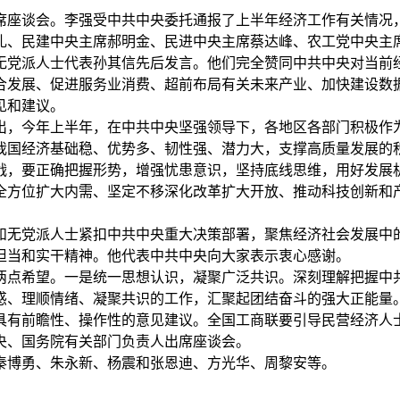
席座谈会。李强受中共中央委托通报了上半年经济工作有关情况
礼、民建中央主席郝明金、民进中央主席蔡达峰、农工党中央主
无党派人士代表孙其信先后发言。他们完全赞同中共中央对当前
合发展、促进服务业消费、超前布局有关未来产业、加快建设数
见和建议。
出，今年上半年，在中共中央坚强领导下，各地区各部门积极作
我国经济基础稳、优势多、韧性强、潜力大，支撑高质量发展的
战，要正确把握形势，增强忧患意识，坚持底线思维，用好发展
全方位扩大内需、坚定不移深化改革扩大开放、推动科技创新和
和无党派人士紧扣中共中央重大决策部署，聚焦经济社会发展中
担当和实干精神。他代表中共中央向大家表示衷心感谢。
两点希望。一是统一思想认识，凝聚广泛共识。深刻理解把握中
惑、理顺情绪、凝聚共识的工作，汇聚起团结奋斗的强大正能量
具有前瞻性、操作性的意见建议。全国工商联要引导民营经济人
央、国务院有关部门负责人出席座谈会。
秦博勇、朱永新、杨震和张恩迪、方光华、周黎安等。