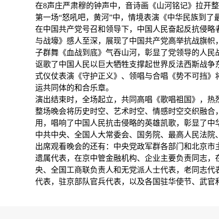
在8声庄严肃穆的钟声中，音诗画《山河铭记》拉开
第一场“怒吼吧，黄河”中，情境表演《中华民族到
在中国共产党号召和领导下，中国人民奋起反抗侵略
与战壕》感人至深，展现了中国共产党高举抗战旗帜
子群舞《血战到底》气吞山河，彰显了党领导的人民
讴歌了中国人民以巨大牺牲支撑起世界反法西斯战争
式仪仗表演《守护正义》、领唱与合唱《势不可挡》
运共同体的和合乐章。
演出结束时，全场起立，共同高唱《歌唱祖国》，热
整场晚会将历史时空、艺术时空、情感时空交织融合
用，唱响了中国人民抗击侵略的英雄凯歌，彰显了中
中共中央、全国人大常委会、国务院、最高人民法院
出席观看晚会的还有：中央党政军群各部门和北京市
遗属代表，在京中管金融机构、企业主要负责同志，
央、全国工商联负责人和无党派人士代表，老同志代
代表，驻京部队官兵代表，以及各国驻华使节、武官