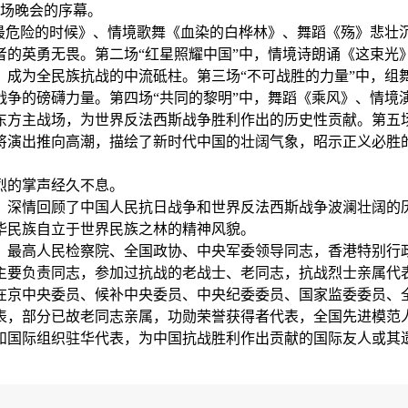
整场晚会的序幕。
了最危险的时候》、情境歌舞《血染的白桦林》、舞蹈《殇》悲壮
者的英勇无畏。第二场“红星照耀中国”中，情境诗朗诵《这束光
，成为全民族抗战的中流砥柱。第三场“不可战胜的力量”中，组
战争的磅礴力量。第四场“共同的黎明”中，舞蹈《乘风》、情境
东方主战场，为世界反法西斯战争胜利作出的历史性贡献。第五场
将演出推向高潮，描绘了新时代中国的壮阔气象，昭示正义必胜
烈的掌声经久不息。
，深情回顾了中国人民抗日战争和世界反法西斯战争波澜壮阔的
华民族自立于世界民族之林的精神风貌。
、最高人民检察院、全国政协、中央军委领导同志，香港特别行
主要负责同志，参加过抗战的老战士、老同志，抗战烈士亲属代
在京中央委员、候补中央委员、中央纪委委员、国家监委委员、
表，部分已故老同志亲属，功勋荣誉获得者代表，全国先进模范
和国际组织驻华代表，为中国抗战胜利作出贡献的国际友人或其