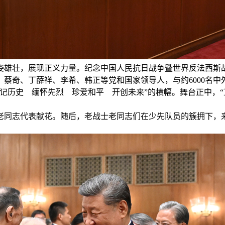
姿雄壮，展现正义力量。纪念中国人民抗日战争暨世界反法西斯战
蔡奇、丁薛祥、李希、韩正等党和国家领导人，与约6000名
记历史 缅怀先烈 珍爱和平 开创未来”的横幅。舞台正中，“
老同志代表献花。随后，老战士老同志们在少先队员的簇拥下，