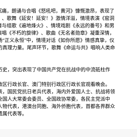
沉痛，朗诵与合唱《怒吼吧，黄河》慷慨激昂，表现了
》、歌舞《延安！延安！》激情洋溢，情境表演《窑洞
舞与组歌《遍地烽火》、情境戏剧《永远的番号》和男
演唱《不朽的旋律》、歌曲《无名者勋章》凝重深情，
“正义永恒”中，情境对话《如你所愿》情感真挚，仪
的真理力量。尾声环节，歌舞《命运与共》唱响人类命
历史，突出表现了中国共产党在抗战中的中流砥柱作
政区行政长官、澳门特别行政区行政长官观看晚会。
表，国民党抗日老兵代表，海内外爱国人士、抗战将领
全国人大常委会委员、全国政协常委，各民主党派中
人物代表，港澳台同胞、海外侨胞代表，首都各界群众
遗属代表等。