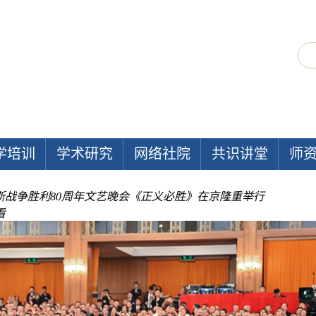
学培训
学术研究
网络社院
共识讲堂
师
斯战争胜利80周年文艺晚会《正义必胜》在京隆重举行
看