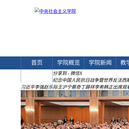
首页
学院概览
学院新闻
教
分享到 - 微信
X
文献中心
纪念中国人民抗日战争
暨世界反法西
习近平李强赵乐际王沪宁蔡奇丁薛祥李希韩正出席观