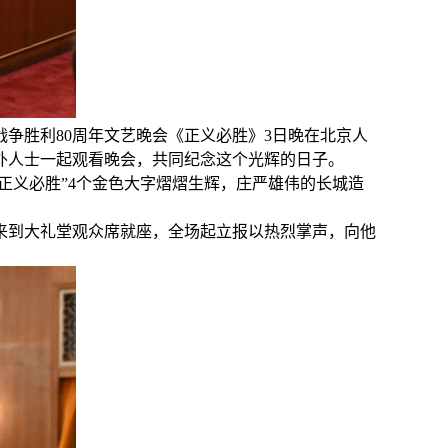
争胜利80周年文艺晚会《正义必胜》3日晚在北京人
中外人士一起观看晚会，共同纪念这个光辉的日子。
正义必胜”4个金色大字熠熠生辉，庄严雄伟的长城造
来到大礼堂观众席就座，全场起立报以热烈掌声，向他