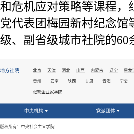
和危机应对策略等课程，
党代表团梅园新村纪念馆
级、副省级城市社院的6
地方社院
北京
天津
河北
山西
内蒙古
辽宁
黑龙
贵州
云南
陕西
甘肃
青海
宁夏
张謇企业家学院
中央机构
党派团体
版权所有：中央社会主义学院