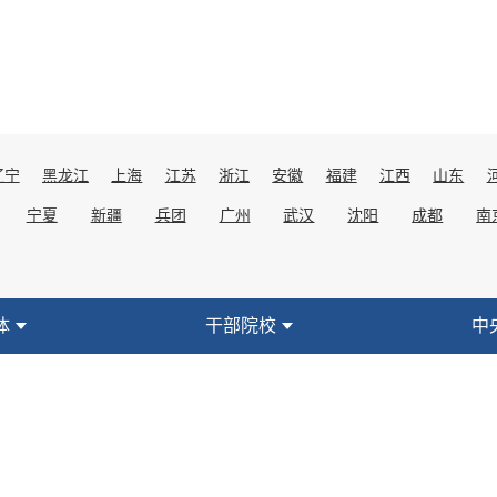
辽宁
黑龙江
上海
江苏
浙江
安徽
福建
江西
山东
宁夏
新疆
兵团
广州
武汉
沈阳
成都
南
体
干部院校
中