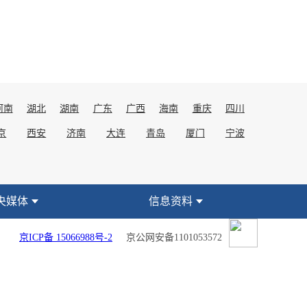
河南
湖北
湖南
广东
广西
海南
重庆
四川
京
西安
济南
大连
青岛
厦门
宁波
央媒体
信息资料
京ICP备 15066988号-2
京公网安备1101053572