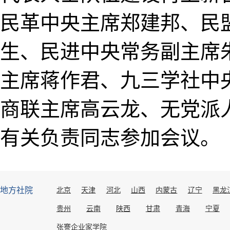
民革中央主席郑建邦、民
生、民进中央常务副主席
主席蒋作君、九三学社中
商联主席高云龙、无党派
有关负责同志参加会议。
地方社院
北京
天津
河北
山西
内蒙古
辽宁
黑龙
贵州
云南
陕西
甘肃
青海
宁夏
张謇企业家学院