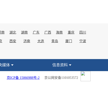
河南
湖北
湖南
广东
广西
海南
重庆
四川
京
西安
济南
大连
青岛
厦门
宁波
央媒体
信息资料
京ICP备 15066988号-2
京公网安备1101053572