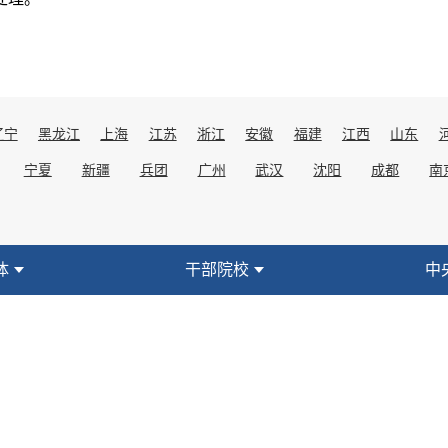
辽宁
黑龙江
上海
江苏
浙江
安徽
福建
江西
山东
宁夏
新疆
兵团
广州
武汉
沈阳
成都
南
体
干部院校
中