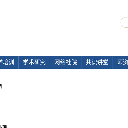
学培训
学术研究
网络社院
共识讲堂
师
目
处理。